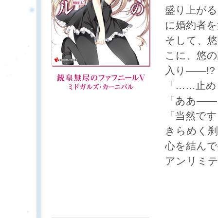
盛り上がる
に婚約者を
そして、悠
こに、悠の
入り――!?
「……止め
「ああ――
「当然です
きらめく刹
心を結んで
アンリミテ