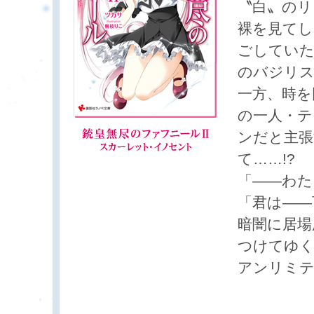
〝白〟のリ
裸を見てし
ごしていた
のバジリス
一方、時を
の一人・テ
ンだと主張
て……!?
「――わた
「君は――
暗闇に居場
つけてゆく
アンリミテ