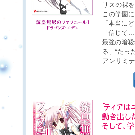
リスの裸を
この学園に
「本当にど
「信じて…
最強の暗殺
る、“たっ
アンリミ