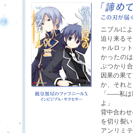
ニブルによ
迫り来るそ
ャルロット
かったのは
ぶつかり合
因果の果て
か、それと
「――私は
よ」
背中合わせ
を切り裂い
アンリミテ