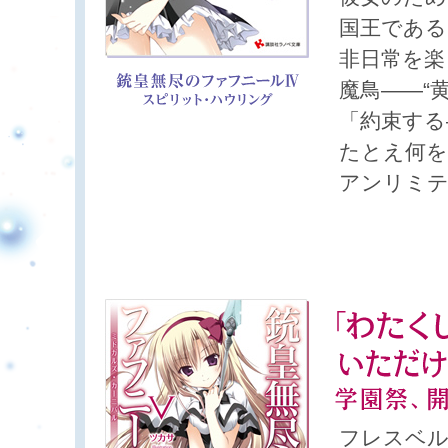
国王である
非日常を楽
魔鳥――“
「約束する
たとえ何を
アンリミテ
フレスベル