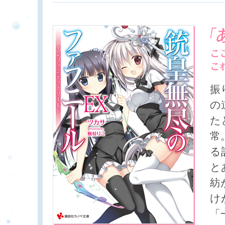
振
の
た
常
る
と
紡
け
「