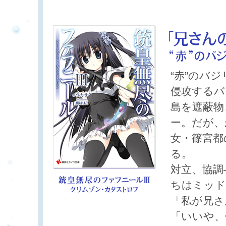
“赤”のバ
侵攻するバ
島を遮蔽物
ー。だが、
女・篠宮都
る。
対立、協調
ちはミッド
「私が兄さ
「いいや、