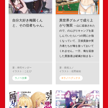
自分大好き梅園くん
異世界グルメで成り上
と、その信者ちゃん。
がり無双
～山に追放された
ので、のんびりキャンプを楽
しんでいたらいつの間にか強
くなっていて、王侯貴族や実
力者たちが俺を放っておいて
くれません。一方、俺を追放
した貴族達は破滅が始まる～
著：寿司サンダー
著：夜桜ユノ
イラスト：こむぴ
イラスト：佐野綾佑
ラノベ文庫
Kラノベブックス