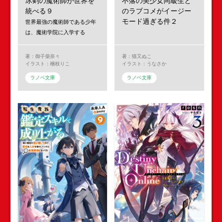
冰剣の魔術師が世界を
不落の美少女同級生と
統べる９
のラブコメがイージー
モード過ぎる件２
世界最強の魔術師である少年
は、魔術学院に入学する
著：御子柴奈々
著：猫又ぬこ
イラスト：梱枝りこ
イラスト：うなさか
ラノベ文庫
ラノベ文庫