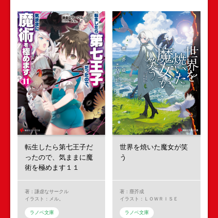
転生したら第七王子だ
世界を焼いた魔女が笑
ったので、気ままに魔
う
術を極めます１１
著：謙虚なサークル
著：塵芥成
イラスト：メル。
イラスト：ＬＯＷＲＩＳＥ
ラノベ文庫
ラノベ文庫