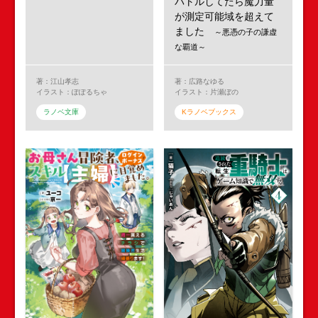
バトルしてたら魔力量
が測定可能域を超えて
ました
～悪憑の子の謙虚
な覇道～
著：江山孝志
著：広路なゆる
イラスト：ぽぽるちゃ
イラスト：片瀬ぼの
ラノベ文庫
Kラノベブックス