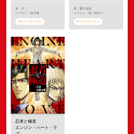
著：夕
著：鬱沢色素
イラスト：暁月優
イラスト：呱々唄七つ
Kラノベブックス
Kラノベブックス
忍者と極道
エンジン・ハート・ラ
ブ