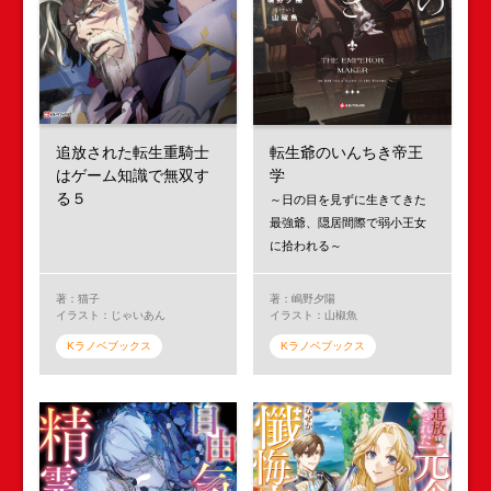
追放された転生重騎士
転生爺のいんちき帝王
はゲーム知識で無双す
学
る５
～日の目を見ずに生きてきた
最強爺、隠居間際で弱小王女
に拾われる～
著：猫子
著：嶋野夕陽
イラスト：じゃいあん
イラスト：山椒魚
Kラノベブックス
Kラノベブックス