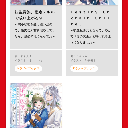
転生貴族、鑑定スキル
Ｄｅｓｔｉｎｙ Ｕｎ
で成り上がる９
ｃｈａｉｎ Ｏｎｌｉ
ｎｅ３
～弱小領地を受け継いだの
で、優秀な人材を増やしてい
～吸血鬼少女となって、やが
たら、最強領地になってた～
て『赤の魔王』と呼ばれるよ
うになりました～
著：未来人Ａ
著：ｒｅｓｎ
イラスト：ｊｉｍｍｙ
イラスト：ヤチモト
Kラノベブックス
Kラノベブックス