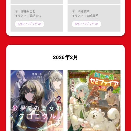
著：櫻井みこと
著：岡達英茉
イラスト：砂糖まつ
イラスト：先崎真琴
Kラノベブックスf
Kラノベブックスf
2026年2月