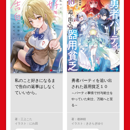
私のこと好きになるま
勇者パーティを追い出
で告白の返事はしなく
された器用貧乏１０
ていいから。
～パーティ事情で付与術士を
やっていた剣士、万能へと至
る～
著：三上こた
著：都神樹
イラスト：にわ田
イラスト：きさらぎゆり