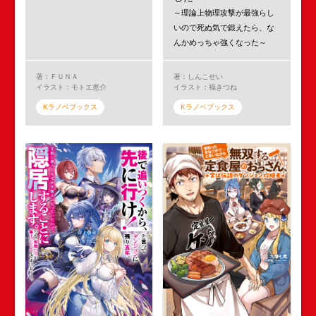
～理論上物理攻撃が最強らし
いので死ぬ気で鍛えたら、な
んかめっちゃ強くなった～
著：ＦＵＮＡ
著：しんこせい
イラスト：モトエ恵介
イラスト：福きつね
Kラノベブックス
Kラノベブックス