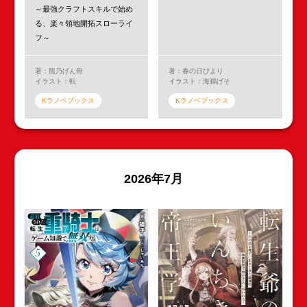
～最強クラフトスキルで始め
る、楽々領地開拓スローライ
フ～
著：熊乃げん骨
著：春の日びより
イラスト：転
イラスト：海鵜げそ
Kラノベブックス
Kラノベブックス
2026年7月