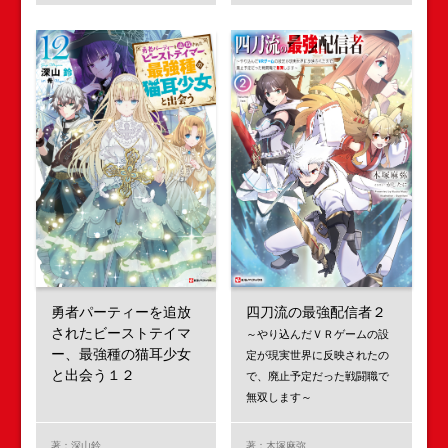
勇者パーティーを追放
四刀流の最強配信者２
されたビーストテイマ
～やり込んだＶＲゲームの設
ー、最強種の猫耳少女
定が現実世界に反映されたの
と出会う１２
で、廃止予定だった戦闘職で
無双します～
著：深山鈴
著：木塚麻弥