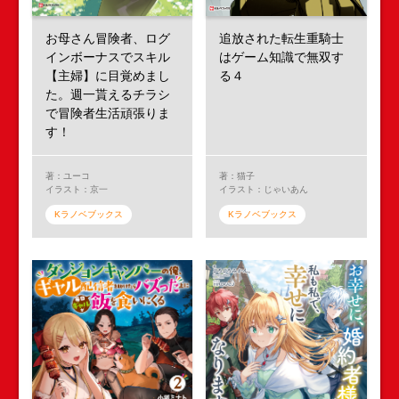
お母さん冒険者、ログ
追放された転生重騎士
インボーナスでスキル
はゲーム知識で無双す
【主婦】に目覚めまし
る４
た。週一貰えるチラシ
で冒険者生活頑張りま
す！
著：ユーコ
著：猫子
イラスト：京一
イラスト：じゃいあん
Kラノベブックス
Kラノベブックス