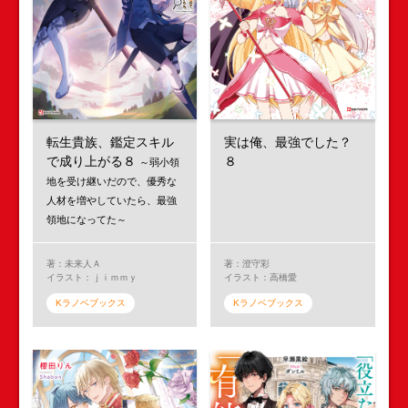
転生貴族、鑑定スキル
実は俺、最強でした？
で成り上がる８
８
～弱小領
地を受け継いだので、優秀な
人材を増やしていたら、最強
領地になってた～
著：未来人Ａ
著：澄守彩
イラスト：ｊｉｍｍｙ
イラスト：高橋愛
Kラノベブックス
Kラノベブックス