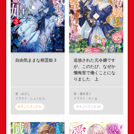
自由気ままな精霊姫３
追放された元令嬢です
が、このたび、なぜか
懺悔室で働くことにな
りました 上
著：めざし
著：優木凛々
イラスト：しょくむら
イラスト：ｍ／ｇ
Kラノベブックス
Kラノベブックスf