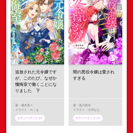
追放された元令嬢です
闇の悪役令嬢は愛され
が、このたび、なぜか
すぎる
懺悔室で働くことにな
りました 下
著：優木凛々
著：葵川真衣
イラスト：ｍ／ｇ
イラスト：小河なな
Kラノベブックスf
Kラノベブックスf