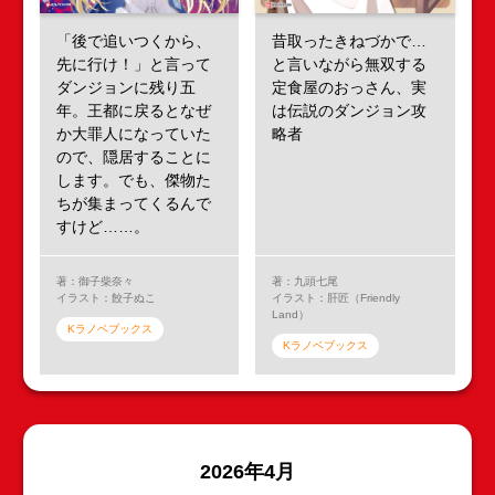
「後で追いつくから、
昔取ったきねづかで…
先に行け！」と言って
と言いながら無双する
ダンジョンに残り五
定食屋のおっさん、実
年。王都に戻るとなぜ
は伝説のダンジョン攻
か大罪人になっていた
略者
ので、隠居することに
します。でも、傑物た
ちが集まってくるんで
すけど……。
著：御子柴奈々
著：九頭七尾
イラスト：餃子ぬこ
イラスト：肝匠（Friendly
Land）
Kラノベブックス
Kラノベブックス
2026年4月