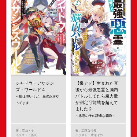
シャドウ・アサシン
【爆アド】生まれた直
ズ・ワールド４
後から最強悪霊と脳内
バトルしてたら魔力量
～影は薄いけど、最強忍者や
が測定可能域を超えて
ってます～
ました２
～悪憑の子の謙虚な覇道～
著：空山トキ
著：広路なゆる
イラスト：伍長
イラスト：片瀬ぼの