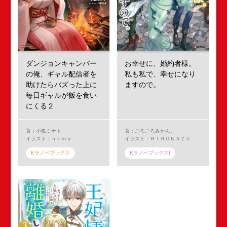
ダンジョンキャンパー
お幸せに、婚約者様。
の俺、ギャル配信者を
私も私で、幸せになり
助けたらバズった上に
ますので。
毎日ギャルが飯を食い
にくる２
著：小狐ミナト
著：ごろごろみかん。
イラスト：ｎｉｍａ
イラスト：ＨＩＲＯＫＡＺＵ
Kラノベブックス
Kラノベブックスf