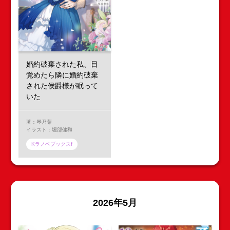
婚約破棄された私、目
覚めたら隣に婚約破棄
された侯爵様が眠って
いた
著：琴乃葉
イラスト：堀部健和
Kラノベブックスf
2026年5月