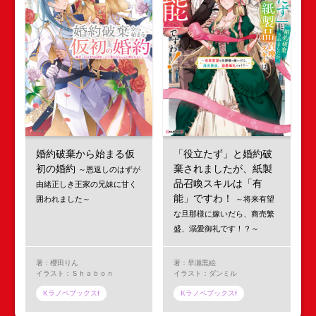
婚約破棄から始まる仮
「役立たず」と婚約破
初の婚約
棄されましたが、紙製
～恩返しのはずが
品召喚スキルは「有
由緒正しき王家の兄妹に甘く
能」ですわ！
囲われました～
～将来有望
な旦那様に嫁いだら、商売繁
盛、溺愛御礼です！？～
著：櫻田りん
著：早瀬黒絵
イラスト：Ｓｈａｂｏｎ
イラスト：ダンミル
Kラノベブックスf
Kラノベブックスf