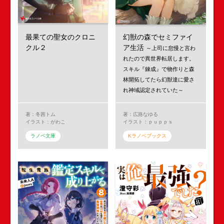
最果ての聖女のクロニ
幻獣の森でセミファイ
クル２
ア生活
～上司に怠慢と言わ
れたので異世界転居します。
スキル『錬成』で物作りと森
林開拓してたら幻獣達に愛さ
れ神域認定されていた～
著：冬茜トム
著：広路なゆる
イラスト：がわこ
イラスト：ｐｕｐｐｓ
ラノベ文庫
Kラノベブックス