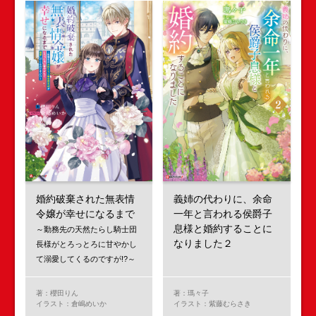
婚約破棄された無表情
義姉の代わりに、余命
令嬢が幸せになるまで
一年と言われる侯爵子
息様と婚約することに
～勤務先の天然たらし騎士団
なりました２
長様がとろっとろに甘やかし
て溺愛してくるのですが!?～
著：櫻田りん
著：瑪々子
イラスト：倉嶋めいか
イラスト：紫藤むらさき