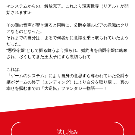
≪システムからの、解放完了。これより現実世界（リアル）が開
始されます≫
その謎の音声が響き渡ると同時に、公爵令嬢ルピアの意識はクリ
アなものとなった。
それまでの自分は、まるで何者かに意識を乗っ取られていたよう
だった。
“悪役令嬢”として振る舞うよう操られ、婚約者を伯爵令嬢に略奪
され、尽くしてきた王太子にすら裏切られて――
これは、
『ゲームのシステム』により自身の意思すら奪われていた公爵令
嬢がゲームの終了（エンディング）により自分を取り戻し、真の
幸せを摑むまでの「大逆転」ファンタジー物語――!!
試し読み