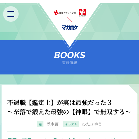
BOOKS
書籍情報
不遇職【鑑定士】が実は最強だった３
～奈落で鍛えた最強の【神眼】で無双する～
茨木野
ひたきゆう
著
イラスト