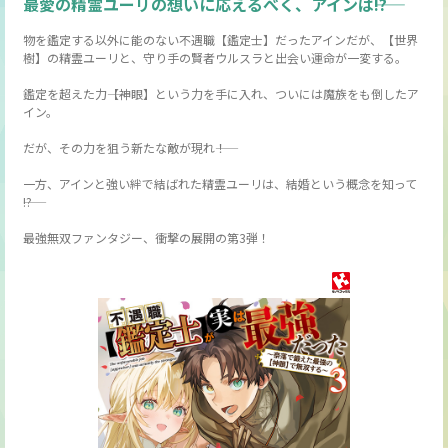
最愛の精霊ユーリの想いに応えるべく、アインは――!?
物を鑑定する以外に能のない不遇職【鑑定士】だったアインだが、【世界
樹】の精霊ユーリと、守り手の賢者ウルスラと出会い運命が一変する。
鑑定を超えた力――【神眼】という力を手に入れ、ついには魔族をも倒したア
イン。
だが、その力を狙う新たな敵が現れ――！
一方、アインと強い絆で結ばれた精霊ユーリは、結婚という概念を知って
――!?
最強無双ファンタジー、衝撃の展開の第3弾！