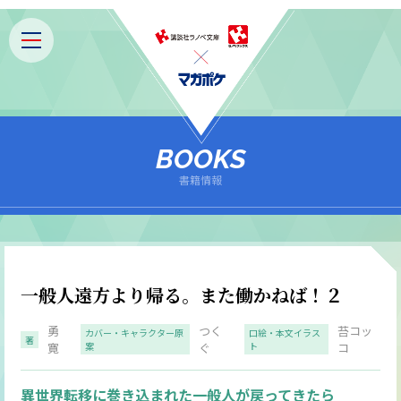
BOOKS
書籍情報
一般人遠方より帰る。また働かねば！２
勇
つく
苔コッ
カバー・キャラクター原
口絵・本文イラス
著
寛
案
ぐ
ト
コ
異世界転移に巻き込まれた一般人が戻ってきたら