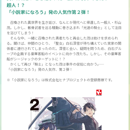
――超人！？
「小説家になろう」発の人気作第２弾！
召喚された異世界を生き延び、なんとか現代へと帰還した一般人・杉山
茂。しかし、骸骨武者を巡る騒動に巻き込まれ「光速の騎士」として注目
を浴びてしまう！
そんな中、一緒に召喚された勇者たちと再会した茂は助けを求められ
る。聞けば、仲間のひとり、「聖女」白石深雪が待ち構えていた実家の関
係者に連行されてしまったのだ。深雪と会い、疑問を問うため、白石グル
ープの企画する豪華客船のイベントに向かう茂たち。しかし、その豪華客
船がシージャックのターゲットに！？
かくして再び「騎士」となった茂は事件の収拾に向かう――。
「小説家になろう」発の人気作、第２弾！
※「小説家になろう」は株式会社ヒナプロジェクトの登録商標です。