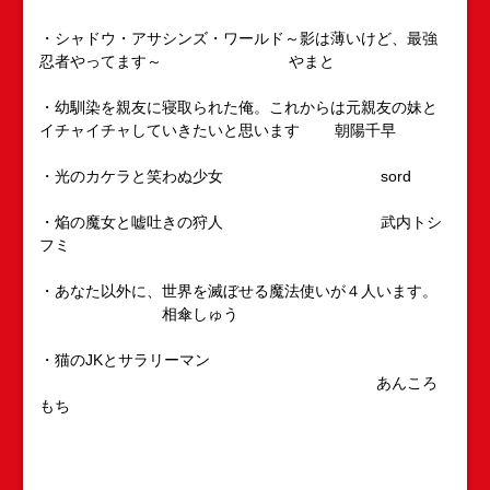
・シャドウ・アサシンズ・ワールド～影は薄いけど、最強
忍者やってます～ やまと
・幼馴染を親友に寝取られた俺。これからは元親友の妹と
イチャイチャしていきたいと思います 朝陽千早
・光のカケラと笑わぬ少女 sord
・焔の魔女と嘘吐きの狩人 武内トシ
フミ
・あなた以外に、世界を滅ぼせる魔法使いが４人います。
相傘しゅう
・猫のJKとサラリーマン
あんころ
もち