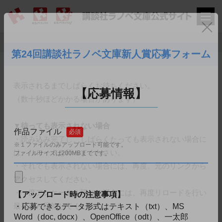
閉
第24回講談社ラノベ文庫新人賞応募フォーム
表示されるまでしばらくお待ちください。
【応募情報】
（数十秒ほどかかる場合があります）
─────────────────
▼待っても表示されない場合
作品ファイル
必須
・読み込み完了し、しばらくたっても表示されない場合に
※１ファイルのみアップロード可能です。
ファイルサイズは200MBまでです。
は、リロードを行ってください。
・それでも表示されない場合には、再度、元のリンクから
アクセスしてください。
【アップロード時の注意事項】
・一度アンケートを閉じた場合には、再度リロードを行い
・応募できるデータ形式はテキスト（txt）、MS
最初から回答してください。
Word（doc, docx）、OpenOffice（odt）、一太郎