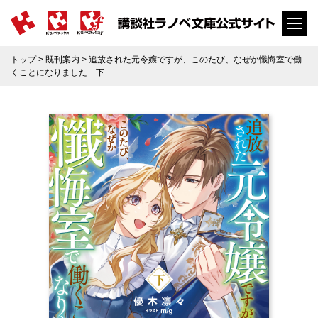
トップ
>
既刊案内
> 追放された元令嬢ですが、このたび、なぜか懺悔室で働
くことになりました 下