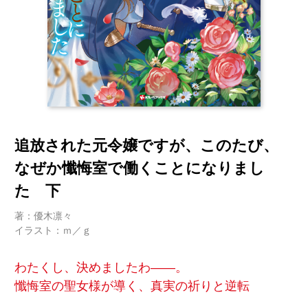
追放された元令嬢ですが、このたび、
なぜか懺悔室で働くことになりまし
た 下
著：優木凛々
イラスト：ｍ／ｇ
わたくし、決めましたわ――。
懺悔室の聖女様が導く、真実の祈りと逆転