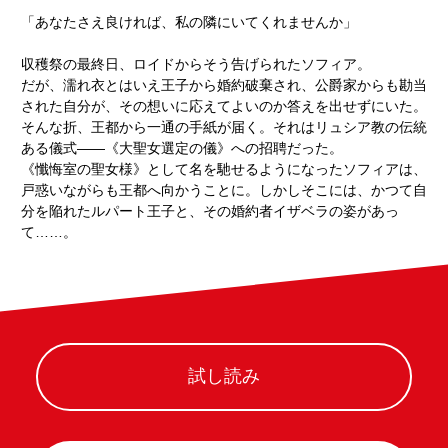
「あなたさえ良ければ、私の隣にいてくれませんか」
収穫祭の最終日、ロイドからそう告げられたソフィア。
だが、濡れ衣とはいえ王子から婚約破棄され、公爵家からも勘当
された自分が、その想いに応えてよいのか答えを出せずにいた。
そんな折、王都から一通の手紙が届く。それはリュシア教の伝統
ある儀式――《大聖女選定の儀》への招聘だった。
《懺悔室の聖女様》として名を馳せるようになったソフィアは、
戸惑いながらも王都へ向かうことに。しかしそこには、かつて自
分を陥れたルパート王子と、その婚約者イザベラの姿があっ
て……。
試し読み