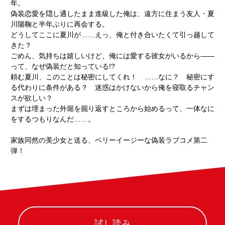
年。
偽装恋愛を隠し通したまま進級した俺は、遠方に住まう友人・夏
川陽鞠と半年ぶりに再会する。
どうしてここに夏川が……えっ、俺と付き合いたくて引っ越して
きた？
ごめん、気持ちは嬉しいけど、俺には愛する彼女がいるから――
って、なぜ偽装だと知っている!?
頼む夏川、このことは秘密にしてくれ！ ……なに？ 秘密にす
る代わりに条件がある？ 迷惑はかけないから俺を寝取るチャン
スが欲しい？
まずは埋まった外堀を掘り返すところから始めるって、一体なに
をするつもりなんだ……。
家族同然の美少女と送る、ベリーイージーな偽装ラブコメ第二
弾！
試し読み