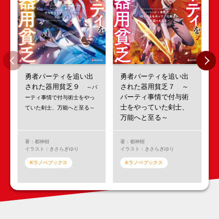
勇者パーティを追い出
勇者パーティを追い出
された器用貧乏９
された器用貧乏７ ～
～パ
パーティ事情で付与術
ーティ事情で付与術士をやっ
士をやっていた剣士、
ていた剣士、万能へと至る～
万能へと至る～
著：都神樹
著：都神樹
イラスト：きさらぎゆり
イラスト：きさらぎゆり
Kラノベブックス
Kラノベブックス