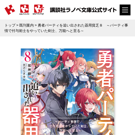
トップ
>
既刊案内
> 勇者パーティを追い出された器用貧乏８ ～パーティ事
情で付与術士をやっていた剣士、万能へと至る～