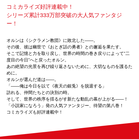
コミカライズ好評連載中！
シリーズ累計333万部突破の大人気ファンタジ
ー！
オルンは《シクラメン教団》に敗北した――。
その後、彼は幽世で《おとぎ話の勇者》との邂逅を果たす。
そこで記憶と力を取り戻し、世界の時間の巻き戻りによって“二
度目の今日”へと戻ったオルン。
あの絶望の光景を再び繰り返さないために、大切なものを護るた
めに。
オルンが選んだ道は――。
「――俺は今日を以て《夜天の銀兎》を脱退する」
訪れる、仲間たちとの決別の時。
そして、世界の秩序を揺るがす新たな動乱の幕が上がる――！
「小説家になろう」発の人気ファンタジー、待望の第八巻！
コミカライズも好評連載中！