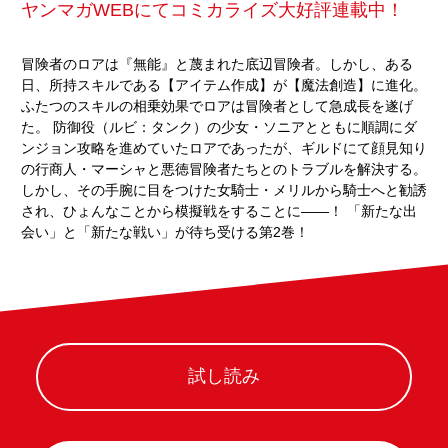
ヤンマガWEBにてコミカライズ大好評連載中！
冒険者のロアは『無能』と蔑まれた底辺冒険者。しかし、ある
日、所持スキルである【アイテム作成】が【魔法創造】に進化。
ふたつのスキルの相乗効果でロアは冒険者として急成長を遂げ
た。 防御役（ルビ：タンク）の少女・ソニアとともに順調にダ
ンジョン攻略を進めていたロアであったが、ギルドにて顔見知り
の行商人・マーシャと悪徳冒険者たちとのトラブルを解決する。
しかし、その手腕に目をつけた女騎士・メリルから騎士へと勧誘
され、ひょんなことから模擬戦をすることに――！ 「新たな出
会い」と「新たな戦い」が待ち受ける第2巻！
試し読み