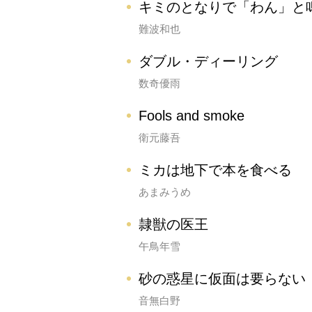
キミのとなりで「わん」と
難波和也
ダブル・ディーリング
数奇優雨
Fools and smoke
衛元藤吾
ミカは地下で本を食べる
あまみうめ
隷獣の医王
午鳥年雪
砂の惑星に仮面は要らない
音無白野