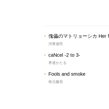
傀儡のマトリョーシカ Her Nest
河東遊民
caNcel -2 to 3-
界達かたる
Fools and smoke
衛元藤吾