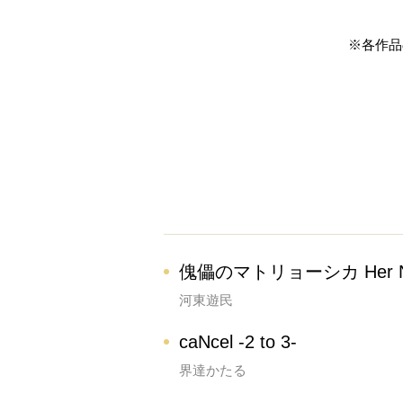
※各作品
傀儡のマトリョーシカ Her Nest
河東遊民
caNcel -2 to 3-
界達かたる