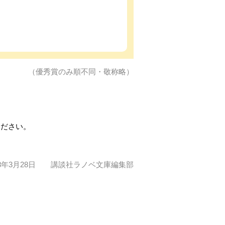
（優秀賞のみ順不同・敬称略）
ください。
18年3月28日 講談社ラノベ文庫編集部